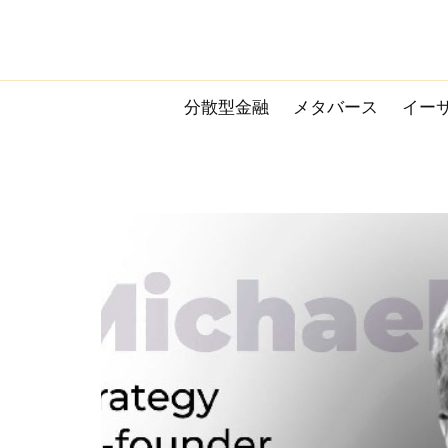
Skip
to
content
分散型金融
メタバース
イー