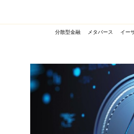
Skip
to
content
分散型金融
メタバース
イー