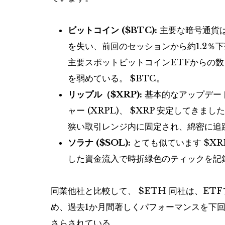
ビットコイン (
$BTC
):
主要な暗号通貨は
を失い、前回のセッションから約1.2％
主要スポットビットコインETFからの
を弱めている。
$BTC
。
リップル（
$XRP
):
基本的なアップデー
ャー (XRPL)、
$XRP
安定してきまし
狭い取引レンジ内に固定され、綿密に追
ソラナ ($SOL):
とても似ています
$XR
した資金流入で時折緑色のティックを記
同業他社と比較して、
$ETH
同社は、ETF
め、過去1か月間著しくパフォーマンスを下
さらされている。