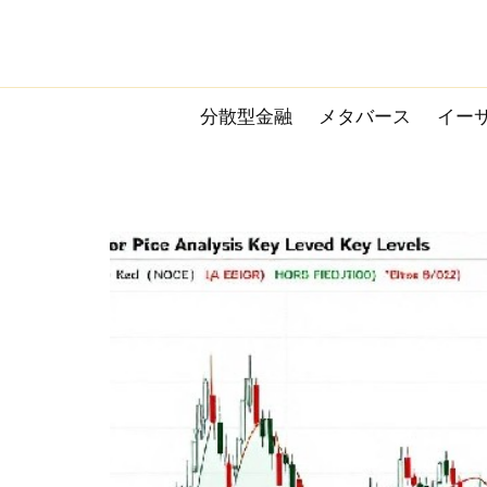
Skip
to
content
分散型金融
メタバース
イー