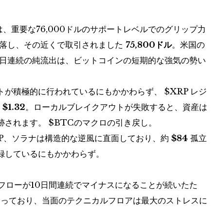
、重要な76,000ドルのサポートレベルでのグリップ力
下落し、その近くで取引されました
75,800ドル
。米国の
数日連続の純流出は、ビットコインの短期的な強気の勢い
トが積極的に行われているにもかかわらず、
$XRP
レジ
た
$1.32
。ローカルブレイクアウトが失敗すると、資産は
跡されます。
$BTC
のマクロの引き戻し。
P
、ソラナは構造的な逆風に直面しており、約
$84
孤立
録しているにもかかわらず。
フローが10日間連続でマイナスになることが続いたた
回っており、当面のテクニカルフロアは最大のストレスに