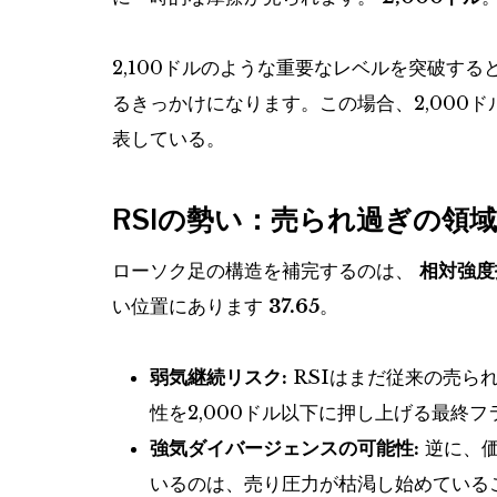
2,100ドルのような重要なレベルを突破す
るきっかけになります。この場合、2,000
表している。
RSIの勢い：売られ過ぎの領
ローソク足の構造を補完するのは、
相対強度指
い位置にあります
37.65
。
弱気継続リスク:
RSIはまだ従来の売ら
性を2,000ドル以下に押し上げる最終
強気ダイバージェンスの可能性:
逆に、価
いるのは、売り圧力が枯渇し始めている