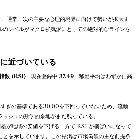
ると、通常、次の主要な心理的境界に向けて勢いが拡大す
ドルのレベルがマクロ強気派にとっての絶対的なラインを
域に近づいている
数 (RSI)
、現在登録中
37.49
、移動平均はわずかに高
れすぎの基準である30.00を下回っていないため、流動
フラッシュの数学的余地がまだ残っている。
格が地域の安値を下げる一方で RSI が横ばいになって
ことを示しています。この枯渇は市場偽装の主な前提条