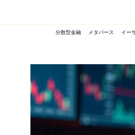
Skip
to
content
分散型金融
メタバース
イー