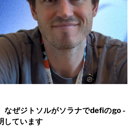
ぜジトソルがソラナでdefiのgo -
明しています