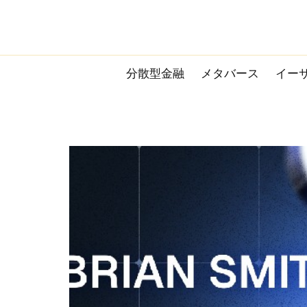
Skip
to
content
分散型金融
メタバース
イー