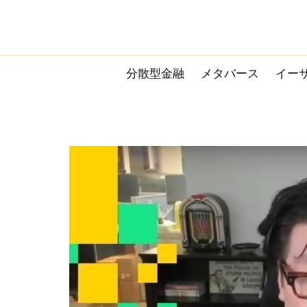
Skip
to
content
分散型金融
メタバース
イー