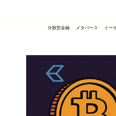
Skip
to
content
分散型金融
メタバース
イー