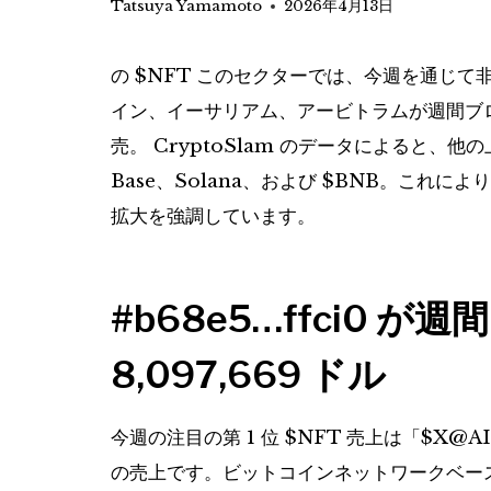
Tatsuya Yamamoto
2026年4月13日
の
$NFT
このセクターでは、今週を通じて非
イン、イーサリアム、アービトラムが週間ブ
売。 CryptoSlam のデータによると、他の上位
Base、Solana、および
$BNB
。これによ
拡大を強調しています。
#b68e5…ffci0 
8,097,669 ドル
今週の注目の第 1 位
$NFT
売上は「$X@AI 
の売上です。ビットコインネットワークベー