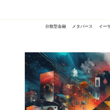
Skip
to
content
分散型金融
メタバース
イー