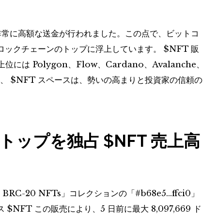
常に高額な送金が行われました。この点で、ビットコ
ロックチェーンのトップに浮上しています。
$NFT
販
には Polygon、Flow、Cardano、Avalanche、
り、
$NFT
スペースは、勢いの高まりと投資家の信頼の
が週間トップを独占
$NFT
売上高
BRC-20 NFTs」コレクションの「#b68e5…ffci0」
ス
$NFT
この販売により、5 日前に最大 8,097,669 ド