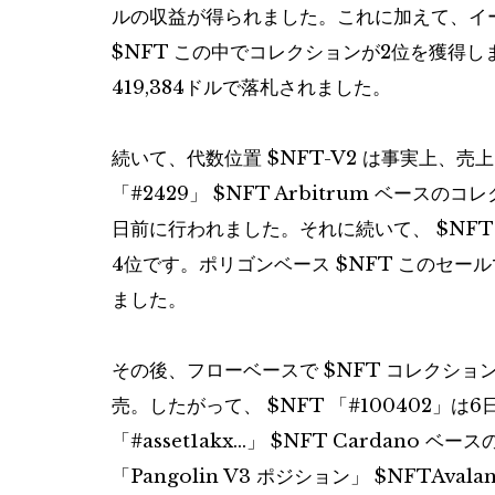
ルの収益が得られました。これに加えて、イ
$NFT
この中でコレクションが2位を獲得し
419,384ドルで落札されました。
続いて、代数位置
$NFT
-V2 は事実上、
「#2429」
$NFT
Arbitrum ベースのコ
日前に行われました。それに続いて、
$NFT
4位です。ポリゴンベース
$NFT
このセールで
ました。
その後、フローベースで
$NFT
コレクション「
売。したがって、
$NFT
「#100402」は
「#asset1akx…」
$NFT
Cardano ベー
「Pangolin V3 ポジション」
$NFT
Aval