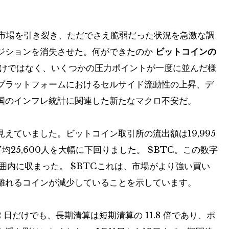
に市場を引き裂き、ただでさえ脆弱だった状況を急激な調
ポジションを消失させた。何ができたのか
ビットコインの
けではなく、いくつかの圧力ポイントが一度に並んだ様
プラットフォームにおけるセルサイド流動性の上昇、デ
国のインフレ統計に関連した新たなマクロ不安だ。
えていました。ビットコイン取引所の流出額は19,995
平均25,600人を大幅に下回りました。
$BTC
。この数字
の範囲内に収まった。
$BTC
これは、市場がより強い買い
離れるコインが減少していることを示しています。
12 日だけでも、長期清算は短期清算の 11.8 倍であり、ポ