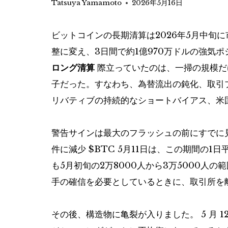
Tatsuya Yamamoto
2026年5月16日
ビットコインの長期清算は2026年5月中旬
整に変え、3日間で約1億970万ドルの強気
ロング清算
際立っていたのは、一掃の規模だ
子だった。すなわち、為替流出の鈍化、取引
リバティブの持続的なショートバイアス、米
警告サインは最大のフラッシュの前にすでに見
件に減少
$BTC
5月11日は、この期間の1日
も5月初旬の2万8000人から3万5000人
手の確信を必要としているときに、取引所を
その後、構造物に亀裂​​が入りました。 5 月 