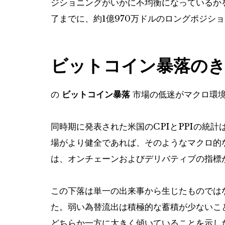
ジショニングがいかに不均衡になっているかを
了までに、約1億970万ドルのロングポジシ
ビットコイン暴落の
の
ビットコイン暴落
市場の低迷がマクロ環境
同時期に発表された米国のCPIとPPIの統
場がより健全であれば、そのようなマクロ的
は、オンチェーンおよびデリバティブの指標
この下落は単一の出来事から生じたものでは
た。弱い為替流出は積極的な蓄積が少ないこ
どちらか一方に大きく傾いていることを示した