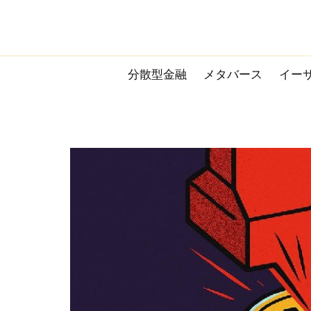
Skip
to
content
分散型金融
メタバース
イー