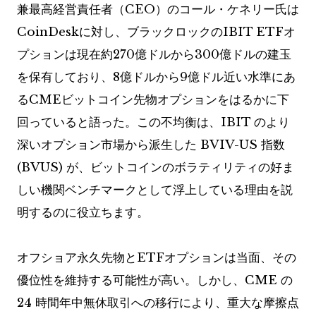
兼最高経営責任者（CEO）のコール・ケネリー氏は
CoinDeskに対し、ブラックロックのIBIT ETFオ
プションは現在約270億ドルから300億ドルの建玉
を保有しており、8億ドルから9億ドル近い水準にあ
るCMEビットコイン先物オプションをはるかに下
回っていると語った。この不均衡は、IBIT のより
深いオプション市場から派生した BVIV-US 指数
(BVUS) が、ビットコインのボラティリティの好ま
しい機関ベンチマークとして浮上している理由を説
明するのに役立ちます。
オフショア永久先物とETFオプションは当面、その
優位性を維持する可能性が高い。しかし、CME の
24 時間年中無休取引への移行により、重大な摩擦点