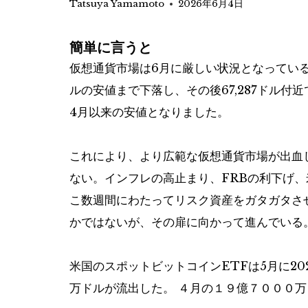
Tatsuya Yamamoto
2026年6月4日
簡単に言うと
仮想通貨市場は6月に厳しい状況となっている。ビ
ルの安値まで下落し、その後67,287ドル付近
4月以来の安値となりました。
これにより、より広範な仮想通貨市場が出血
ない。インフレの高止まり、FRBの利下げ
こ数週間にわたってリスク資産をガタガタさ
かではないが、その扉に向かって進んでいる
米国のスポットビットコインETFは5月に20
万ドルが流出した。 ４月の１９億７０００