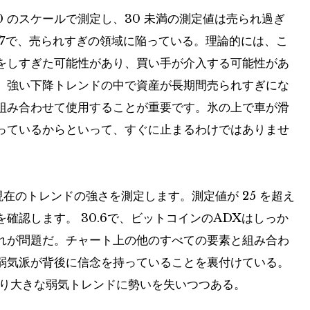
 100 のスケールで測定し、30 未満の測定値は売られ過ぎ
2.7で、売られすぎの領域に陥っている。理論的には、こ
をしすぎた可能性があり、買い手が介入する可能性があ
、強い下降トレンドの中で資産が長期間売られすぎにな
み合わせて使用​​することが重要です。氷の上で車が滑
っているからといって、すぐに止まるわけではありませ
、現在のトレンドの強さを測定します。測定値が 25 を超え
確認します。 30.6で、ビットコインのADXはしっか
れが問題だ。チャート上の他のすべての要素と組み合わ
弱気派が背後に信念を持っていることを裏付けている。
のより大きな弱気トレンドに勢いを失いつつある。