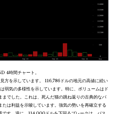
USD 4時間チャート。
方を示しています。 116,786ドルの地元の高値に続い
の低値は弱気の多様性を示しています。特に、ボリュームはド
ままでした。これは、死んだ猫の跳ね返りの古典的なパ
または利益を示唆しています。強気の勢いを再確立する
要です。逆に、114,000ドルを下回るブレークは、パス