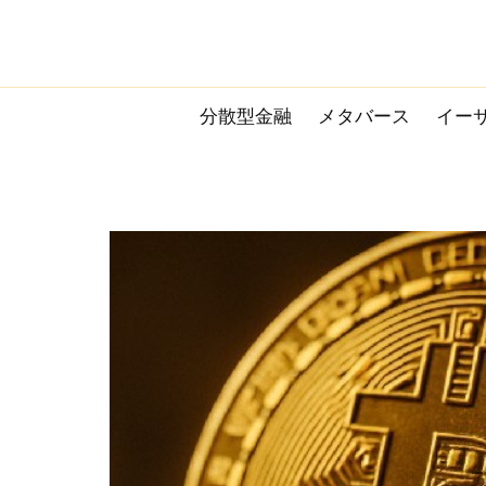
Skip
to
content
分散型金融
メタバース
イー