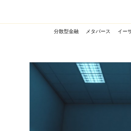
Skip
to
content
分散型金融
メタバース
イー