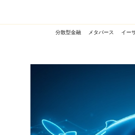
Skip
to
content
分散型金融
メタバース
イー