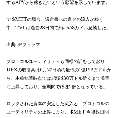
するAPYから稼ぎたいという願望を示しています。
で
$MET
の場合、議定書への資金の流入が続く
中、TVLは過去23日間で約5,553万ドル急騰した。
出典: デフィラマ
プロトコルユーティリティも同様の話をしており、
DEXの取引高は6月27日頃の最低の1億193万ドルか
ら、本稿執筆時点では1億9530万ドル近くまで着実
に上昇しており、全期間でほぼ2倍となっている。
ロックされた資本の安定した流入と、プロトコルの
ユーティリティの上昇により、
$MET
今後数日間