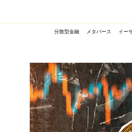
Skip
to
content
分散型金融
メタバース
イー