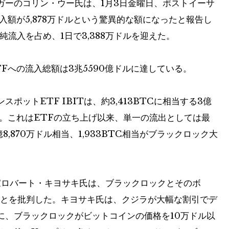
ガーのコリン・ウー氏は、1月3日金曜日、ポストイーサ
入額が5,878万ドルという驚異的な額になったと報告し
流入を占め、1日で3,388万ドルを迎えた。
Fへの流入総額は3兆5590億ドルに達している。
ットETF IBITは、約3,413BTCに相当する3億
した。これはETFの立ち上げ以来、単一の流出としては最
8,870万ドル相当、1,933BTC相当がブラックロック大
家ロバート・キヨサキ氏は、ブラックロックとそのボ
ことを批判した。キヨサキ氏は、クジラが大幅な割引でデ
に、ブラックロックがビットコインの価格を10万ドル以