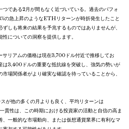
一つである2月が間もなく近づいている。過去のパフォ
73%の急上昇のようなETHリターンが時折発生したこと
必ずしも将来の結果を予兆するものではありませんが、
能性についての洞察を提供します。
ーサリアムの価格は現在3,700ドル付近で推移してお
は3,400ドルの重要な抵抗線を突破し、強気の勢いが
の市場関係者がより確実な確認を待っていることから、
ンスが他の多くの月よりも良く、平均リターンは
この一貫性は、この時期における投資家の活動と自信の高ま
善、一般的な市場動向、または仮想通貨業界に有利なマ