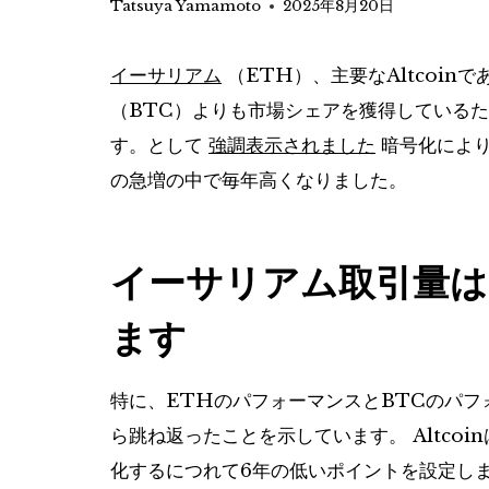
Tatsuya Yamamoto
2025年8月20日
イーサリアム
（ETH）、主要なAltcoin
（BTC）よりも市場シェアを獲得している
す。として
強調表示されました
暗号化により
の急増の中で毎年高くなりました。
イーサリアム取引量は
ます
特に、ETHのパフォーマンスとBTCのパフォ
ら跳ね返ったことを示しています。 Altco
化するにつれて6年の低いポイントを設定し