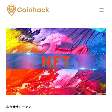
Skip
to
content
非代替性トークン