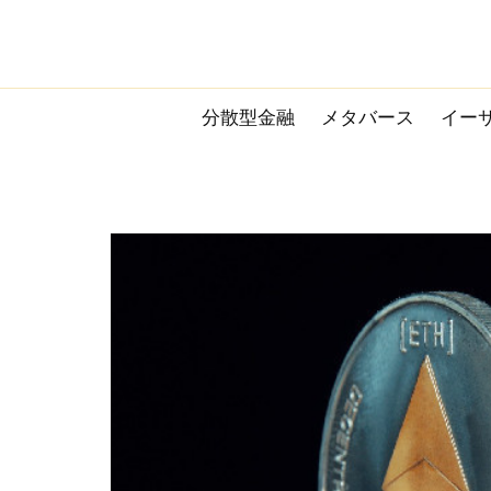
Skip
to
content
分散型金融
メタバース
イー