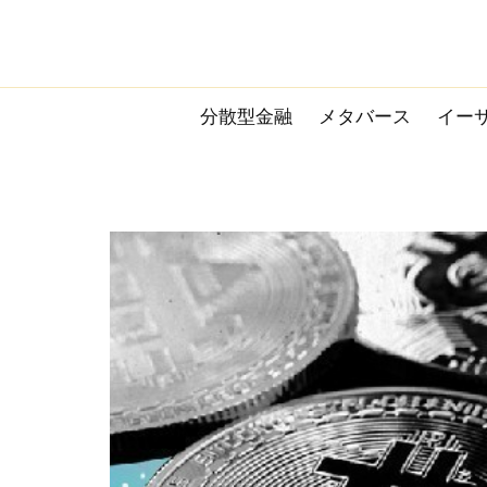
Skip
to
content
分散型金融
メタバース
イー