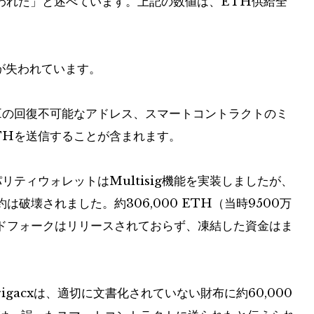
失われた」と述べています。上記の数値は、ETH供給全
が失われています。
Hの回復不可能なアドレス、スマートコントラクトのミ
THを送信することが含まれます。
たパリティウォレットはMultisig機能を実装しましたが、
破壊されました。約306,000 ETH（当時9500万
ドフォークはリリースされておらず、凍結した資金はま
gacxは、適切に文書化されていない財布に約60,000