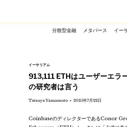
Skip
to
content
分散型金融
メタバース
イー
イーサリアム
913,111 ETHはユーザ
の研究者は言う
Tatsuya Yamamoto
2025年7月22日
CoinbaseのディレクターであるConor G