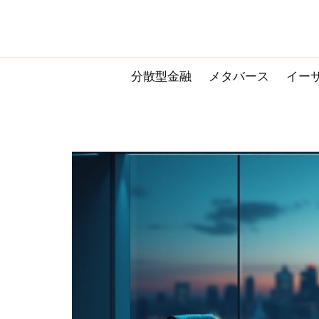
Skip
to
content
分散型金融
メタバース
イー