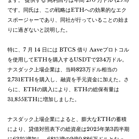
ます。
提供する
純利回りは年間 270 万ドル (2.7%)
です。同氏は、この戦略はETHへの効果的なエク
スポージャーであり、同社が行っていることの始ま
りに過ぎないと説明した。
特に、7 月 14 日には BTCS
借り
Aaveプロトコル
を使用してETHを購入するUSDTで234万ドル。
ナスダック上場企業は、当時823万ドル相当の
2,731ETHを購入し、融資を手元資金に加えた。さ
らに、ETHの購入により、ETHの総保有量は
31,855ETHに増加しました。
ナスダック上場企業によると、膨大なETHの蓄積
により、貸借対照表下の総資産は2025年第3四半期