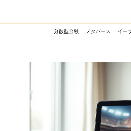
Skip
to
content
分散型金融
メタバース
イー