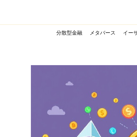
Skip
to
content
分散型金融
メタバース
イー