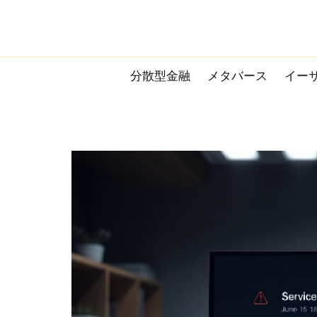
Skip
to
content
分散型金融
メタバース
イー