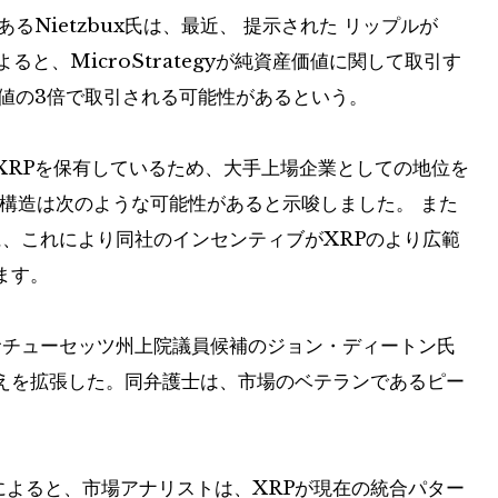
るNietzbux氏は、最近、
提示された
リップルが
よると、MicroStrategyが純資産価値に関して取引す
価値の3倍で取引される可能性があるという。
XRPを保有しているため、大手上場企業としての地位を
、この構造は次のような可能性があると示唆しました。
また
に、これにより同社のインセンティブがXRPのより広範
ます。
サチューセッツ州上院議員候補のジョン・ディートン氏
えを拡張した。同弁護士は、市場のベテランであるピー
asicによると、市場アナリストは、XRPが現在の統合パター