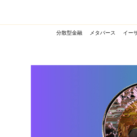
Skip
to
content
分散型金融
メタバース
イー