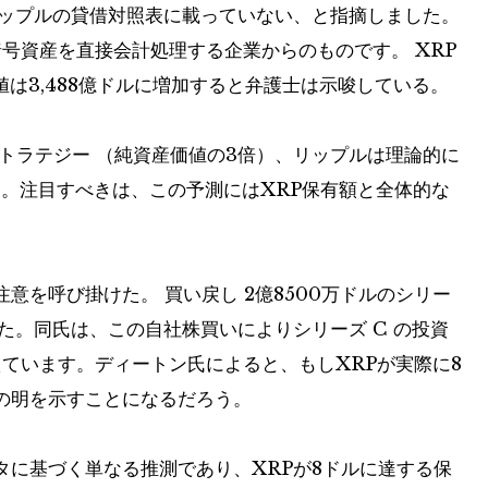
リップルの貸借対照表に載っていない、と指摘しました。
うな、暗号資産を直接会計処理する企業からのものです。
XRP
値は3,488億ドルに増加すると弁護士は示唆している。
トラテジー
（純資産価値の3倍）、リップルは理論的に
。注目すべきは、この予測にはXRP保有額と全体的な
注意を呼び掛けた。
買い戻し
2億8500万ドルのシリー
した。同氏は、この自社株買いによりシリーズ C の投資
えています。ディートン氏によると、もしXRPが実際に8
の明を示すことになるだろう。
タに基づく単なる推測であり、XRPが8ドルに達する保