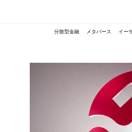
Skip
to
content
分散型金融
メタバース
イー