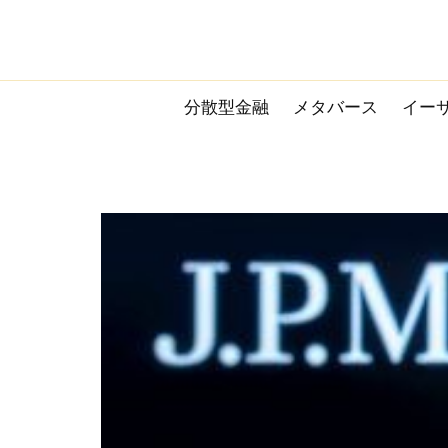
Skip
to
content
分散型金融
メタバース
イー