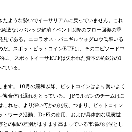
きたような勢いでイーサリアムに戻っていません。これ
った急激なレバレッジ解消イベント以降のフロー回復の乖
な発見である。ニコラオス・パニギルツォグロウ氏率いる
のだ。スポットビットコインETFは、そのエピソード中
的に、スポットイーサETFは失われた資本の約3分の1
べている。
ます。 10月の緩和以降、ビットコインはより勢いよく
複合体は遅れをとっている。 JPモルガンのチームはこ
はこれを、より深い何かの兆候、つまり、ビットコイン
トワーク活動、DeFiの使用、および具体的な現実世
存との間の差別がますます高まっている市場の兆候とし