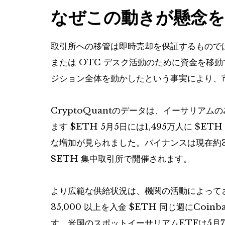
なぜこの動きが懸念
取引所への移管は即時売却を保証するもので
または OTC デスク活動のために資金を移
ジション全体を動かしたという事実により、
CryptoQuantのデータは、イーサリアム
ます
$ETH
5月5日には1,495万人に
$ETH
な増加が見られました。バイナンスは現在約
$ETH
集中取引所で開催されます。
より広範な供給状況は、機関の活動によってさらに悪化
35,000 以上を入金
$ETH
同じ週にC​​oi
す。米国のスポットイーサリアムETFは5月7