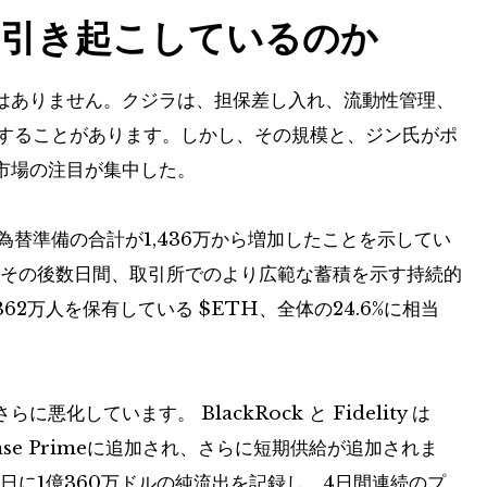
を引き起こしているのか
はありません。クジラは、担保差し入れ、流動性管理、
動することがあります。しかし、その規模と、ジン氏がポ
市場の注目が集中した。
の為替準備の合計が1,436万から増加したことを示してい
その後数日間、取引所でのより広範な蓄積を示す持続的
362万人を保有している
$ETH
、全体の24.6%に相当
しています。 BlackRock と Fidelity は
nbase Primeに追加され、さらに短期供給が追加されま
日に1億360万ドルの純流出を記録し、4日間連続のプ