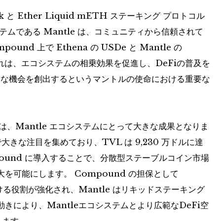
twork と Ether Liquid mETH ステーキング プロトコル
ムである Mantle は、コミュニティから信頼されて
nd 上で Ethena の USDe と Mantle の
れは、エコシステムの相乗効果を促進し、DeFiの普及を
たな機会を創出するというマントルの使命における重要な
の統合は、Mantle エコシステムにとって大きな成果となりま
大きな注目を集めており、TVL は 9,230 万ドルに達
ompound に導入することで、分散型ステーブルコイン市場
可能にします。 Compound の担保として
ける役割が強化され、Mantle はリキッドステーキング
により、Mantleエコシステムとより広範なDeFi空