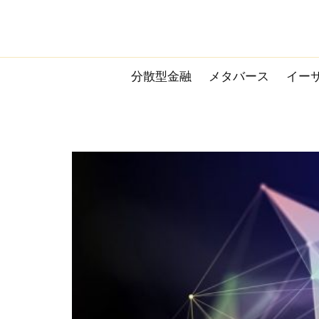
Skip
to
content
分散型金融
メタバース
イー