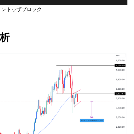
 イントゥザブロック
析