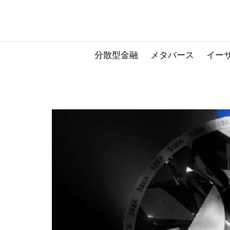
Skip
to
content
分散型金融
メタバース
イー