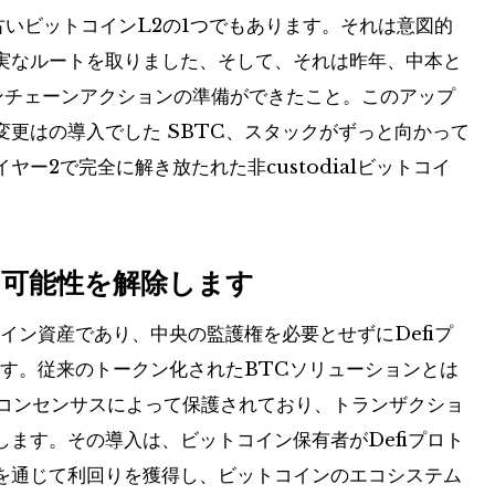
最も古いビットコインL2の1つでもあります。それは意図的
実なルートを取りました、そして、それは昨年、中本と
ンチェーンアクションの準備ができたこと。このアップ
変更はの導入でした
SBTC
、スタックがずっと向かって
ー2で完全に解き放たれた非custodialビットコイ
iの可能性を解除します
クコイン資産であり、中央の監護権を必要とせずにDefiプ
ます。従来のトークン化されたBTCソリューションとは
のコンセンサスによって保護されており、トランザクショ
ます。その導入は、ビットコイン保有者がDefiプロト
を通じて利回りを獲得し、ビットコインのエコシステム