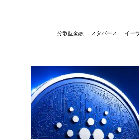
Skip
to
content
分散型金融
メタバース
イー