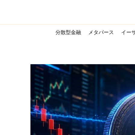
Skip
to
content
分散型金融
メタバース
イー