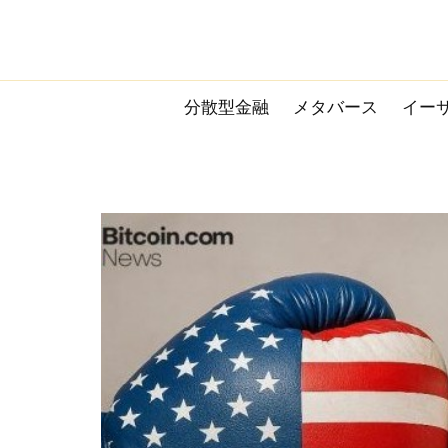
Skip
to
content
分散型金融
メタバース
イー