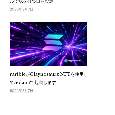
ルで底を打つ日を設定
2026年8月7日
raribleがClaynosaurz NFTを使用し
てSolanaで起動します
2026年8月7日