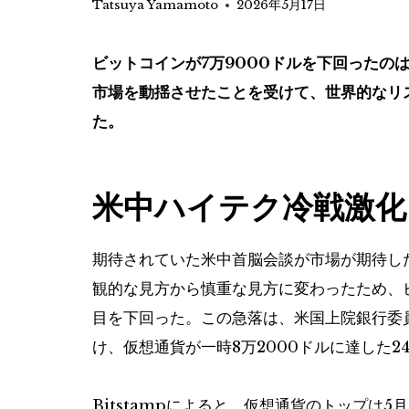
Tatsuya Yamamoto
2026年5月17日
ビットコインが7万9000ドルを下回ったの
市場を動揺させたことを受けて、世界的なリ
た。
米中ハイテク冷戦激化
期待されていた米中首脳会談が市場が期待し
観的な見方から慎重な見方に変わったため、ビ
目を下回った。この急落は、米国上院銀行委員
け、仮想通貨が一時8万2000ドルに達した2
Bitstampによると、仮想通貨のトップは5