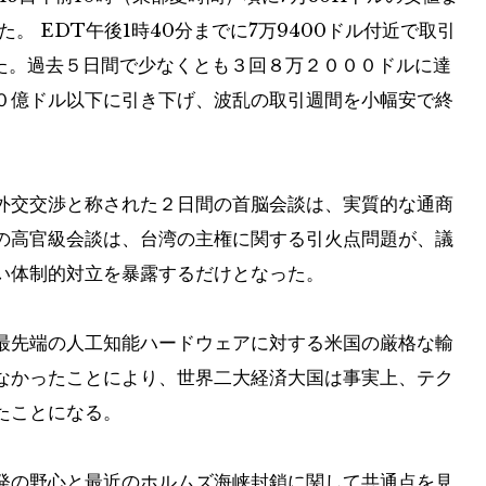
。 EDT午後1時40分までに7万9400ドル付近で取引
した。過去５日間で少なくとも３回８万２０００ドルに達
０億ドル以下に引き下げ、波乱の取引週間を小幅安で終
外交交渉と称された２日間の首脳会談は、実質的な通商
の高官級会談は、台湾の主権に関する引火点問題が、議
い体制的対立を暴露するだけとなった。
先端の​​人工知能ハードウェアに対する米国の厳格な輸
なかったことにより、世界二大経済大国は事実上、テク
たことになる。
発の野心と最近のホルムズ海峡封鎖に関して共通点を見