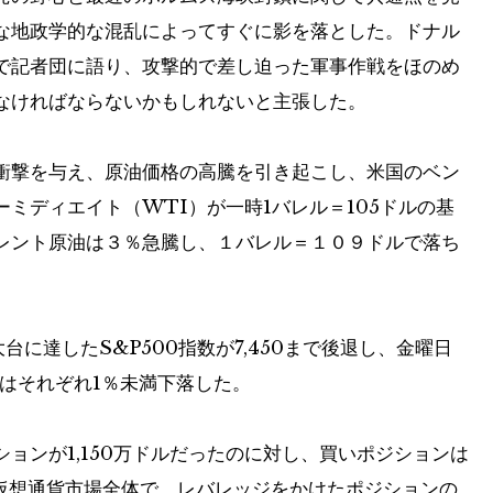
な地政学的な混乱によってすぐに影を落とした。ドナル
で記者団に語り、攻撃的で差し迫った軍事作戦をほのめ
なければならないかもしれないと主張した。
衝撃を与え、原油価格の高騰を引き起こし、米国のベン
ミディエイト（WTI）が一時1バレル＝105ドルの基
レント原油は３％急騰し、１バレル＝１０９ドルで落ち
台に達したS&P500指数が7,450まで後退し、金曜日
はそれぞれ1％未満下落した。
ョンが1,150万ドルだったのに対し、買いポジションは
な仮想通貨市場全体で、レバレッジをかけたポジションの