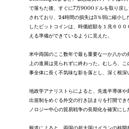
で落ちた後、すぐに7万9000ドルを取り戻した
されており、24時間の損失は3％弱に縮小
したビットコインは、時価総額を１兆６００
える準備ができているように見えた。
米中両国のここ数年で最も重要な一か八かの
上の進展は見られずに終わった。むしろ、こ
事全体に長く不気味な影を落とし、深く根深
地政学アナリストらによると、先進半導体や最
出規制をめぐる外交の行き詰まりを打開でき
ノロジー中心の貿易戦争の長期化を確実にし
報道によると、両国の超大国はイランの核開