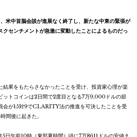
は、米中首脳会談が進展なく終了し、新たな中東の緊張が
スクセンチメントが急激に変動したことによるものだっ
た結果をもたらさなかったことを受け、投資家心理が楽
ットコインは2日間で2度目となる7万9,000ドルの節
会が15対9でCLARITY法の推進を可決したことを受
4時間後に起きた。
月15日午前10時（東部夏時間）頃に7万8611ドルの安値ま