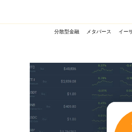
Skip
to
content
分散型金融
メタバース
イー