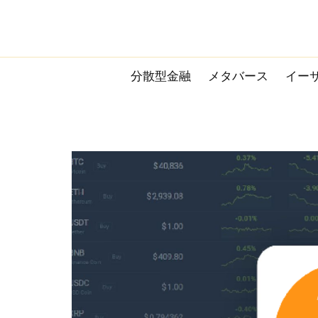
Skip
to
content
分散型金融
メタバース
イー