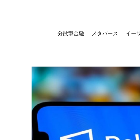
Skip
to
content
分散型金融
メタバース
イー