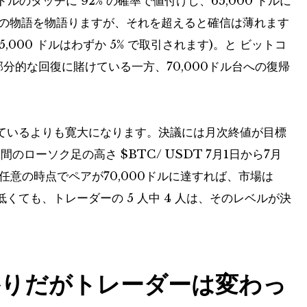
ドルのタッチに 92% の確率で値付けし、65,000 ドルに
待の物語を物語りますが、それを超えると確信は薄れます
1%、75,000 ドルはわずか 5% で取引されます)。と
ビットコ
部分的な回復に賭けている一方、70,000ドル台への復帰
ているよりも寛大になります。決議には月次終値が目標
分間のローソク足の高さ
$BTC
/
USDT
7月1日から7月
の任意の時点でペアが70,000ドルに達すれば、市場は
ても、トレーダーの 5 人中 4 人は、そのレベルが決
かりだがトレーダーは変わっ