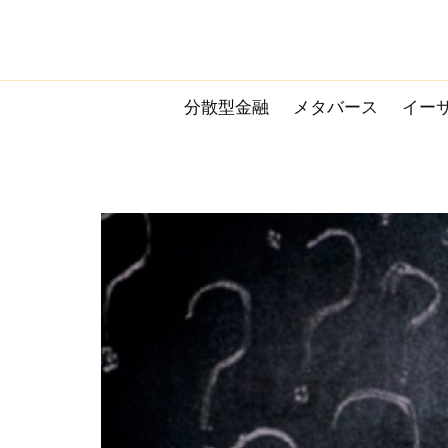
Skip
to
content
分散型金融
メタバース
イー