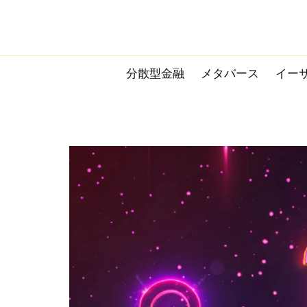
Skip
to
content
分散型金融
メタバース
イー