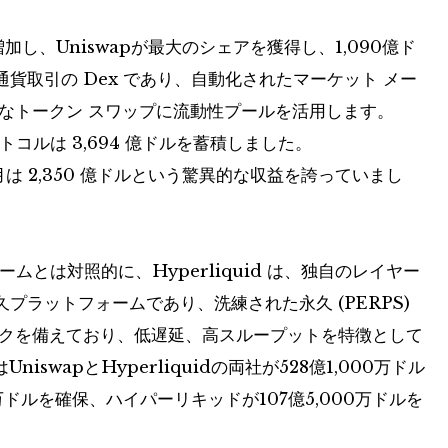
に増加し、Uniswapが最大のシェアを獲得し、1,090億ド
号通貨取引の Dex であり、自動化されたマーケット メー
単なトークン スワップに流動性プールを活用します。
ロトコルは 3,694 億ドルを蓄積しました。
先月は 2,350 億ドルという驚異的な収益を誇っていまし
ォームとは対照的に、Hyperliquid は、独自のレイヤー
永久プラットフォームであり、洗練された永久 (PERPS)
ックを備えており、低遅延、高スループットを特徴として
swapとHyperliquidの両社が528億1,000万ドル
0万ドルを確保、ハイパーリキッドが107億5,000万ドルを