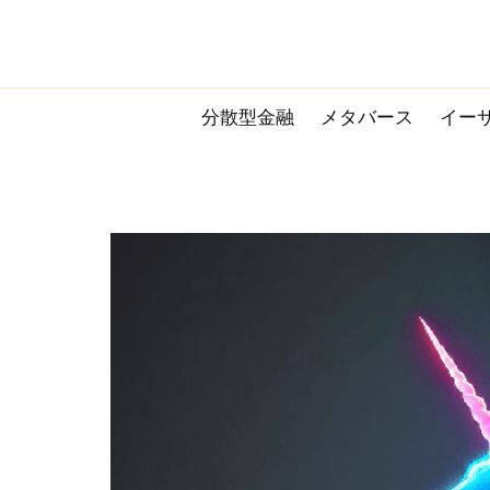
Skip
to
content
分散型金融
メタバース
イー