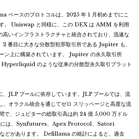
olana ベースのプロトコルは、2025 年 1 月初めまでにこ
す。 Uniswap と同様に、この DEX は AMM を利用
効率の高いインフラストラクチャと統合されており、迅速な
番目に大きな分散型犯罪取引所である Jupiter も、
ーン上に構築されています。 Jupiter の永久取引所
yperliquid のような従来の分散型永久取引プラット
りに、JLP プールに依存しています。JLP プールでは、流
し、オラクル統合を通じてゼロ スリッページと高度な流
で、ジュピターの総取引高は約 24 億 5,000 万ドル
ynfutures、Apex Protocol、Satori
OJO などがあります。 Defillama の統計によると、過去