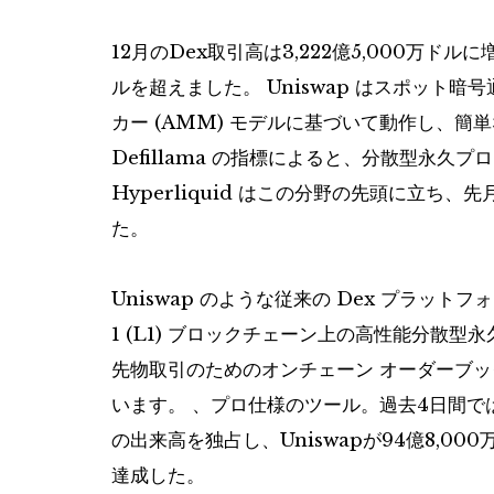
12月のDex取引高は3,222億5,000万ドル
ルを超えました。 Uniswap はスポット暗
カー (AMM) モデルに基づいて動作し、簡
Defillama の指標によると、分散型永久プ
Hyperliquid はこの分野の先頭に立ち、
た。
Uniswap のような従来の Dex プラットフ
1 (L1) ブロックチェーン上の高性能分散型
先物取引のためのオンチェーン オーダーブ
います。 、プロ仕様のツール。過去4日間ではUni
の出来高を独占し、Uniswapが94億8,00
達成した。