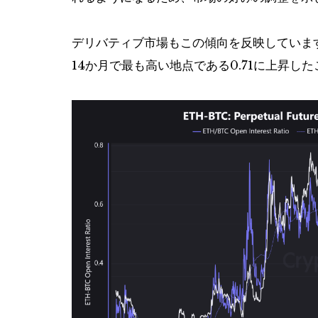
デリバティブ市場もこの傾向を反映しています
14か月で最も高い地点である0.71に上昇し