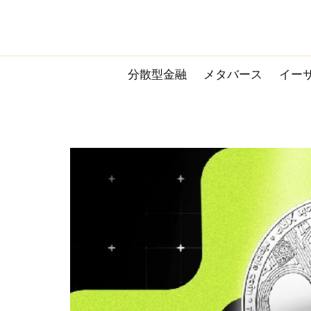
Skip
to
content
分散型金融
メタバース
イー