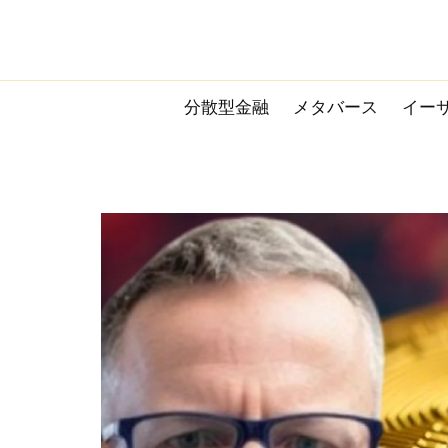
Skip
to
content
分散型金融
メタバース
イー